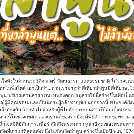
ามน่าสนใจทั้งในด้านประวัติศาสตร์ วัฒนธรรม และธรรมชาติ ไม่ว่าจ
กไลฟ์สไตล์ เอาเป็นว่า…ตามเรามาดูว่าที่เที่ยวลำพูนมีที่เที่ยวอะไร
ำพูน บริเวณสวนสาธารณะหนองดอก อนุสาวรีย์นี้สร้างขึ้นเพื่อเป็นอ
าชญ์ผู้มีคุณธรรมและเป็นนักรบผู้กล้าชาญชัย นอกจากนี้ พระองค์ย
ึงปัจจุบัน โดยทั่วไปสำหรับผู้ที่ไปสักการะอนุสาวรีย์สมเด็จพระน
 นอกจากนี้ในช่วงเทศกาลสงกรานต์ของทุกปีจะมีพิธีสักการะขอพร ณ อ
ะมีพิธีสักการะเพื่อรำลึกถึงพระมหากรุณาธิคุณของพระมหากษัตริย์
วัดที่เก่าแก่ที่สุดแห่งหนึ่งในจังหวัดลำพูน สร้างขึ้นเมื่อปี พ.ศ