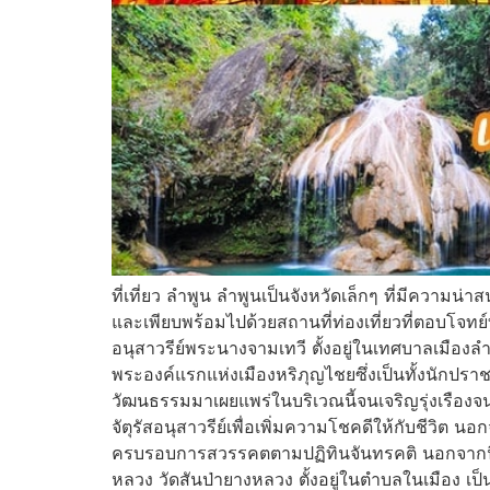
ที่เที่ยว ลําพูน ลำพูนเป็นจังหวัดเล็กๆ ที่มีคว
และเพียบพร้อมไปด้วยสถานที่ท่องเที่ยวที่ตอบโจทย์ทุ
อนุสาวรีย์พระนางจามเทวี ตั้งอยู่ในเทศบาลเมืองล
พระองค์แรกแห่งเมืองหริภุญไชยซึ่งเป็นทั้งนักปร
วัฒนธรรมมาเผยแพร่ในบริเวณนี้จนเจริญรุ่งเรืองจนถ
จัตุรัสอนุสาวรีย์เพื่อเพิ่มความโชคดีให้กับชีวิต
ครบรอบการสวรรคตตามปฏิทินจันทรคติ นอกจากนี้ ก็จ
หลวง วัดสันป่ายางหลวง ตั้งอยู่ในตำบลในเมือง เป็น