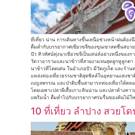
ที่เที่ยว น่าน การเดินทางขึ้นเหนือช่วงหน้าฝนต้อง
ดื่มด่ำกับบรรยากาศเขียวขจีของขุนเขาสดชื่นสบายตา
ปัว ทิวทัศน์ทุ่งนาเขียวขจีเป็นเสน่ห์อย่างหนึ่งของ
วัดวาอารามและนาข้าวที่สวยงามจนสุดลูกหูลูกตา 
นาข้าวที่โดดเด่น ในอำเภอปัว มีวัดภูเก็ต และร้า
แหล่งท่องเที่ยวธรรมชาติสุดชิลล์ในอุทยานแห่งชาติ
เบญจพรรณ และป่าดิบชื้นสามารถท่องเที่ยวได้ตลอดท
โดยเฉพาะปลาผีเสื้อเกาะหินน่าน และปลาค้างคาวเกาะ
แพริมน้ำ ดื่มด่ำไปกับบรรยากาศร่มรื่นของต้นไม้
10 ที่เที่ยว ลําปาง สวยโด