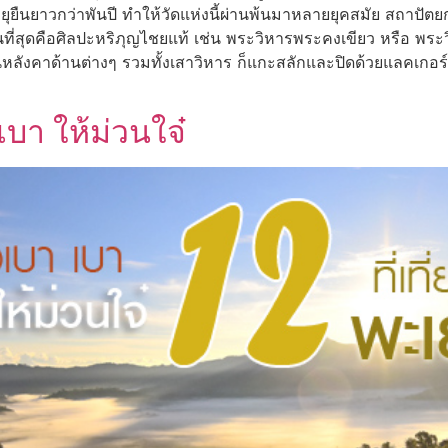
ยืนยาวกว่าพันปี ทำให้วัดแห่งนี้ผ่านพ้นมาหลายยุคสมัย สถาปัตย
ี่สุดคือศิลปะหริภุญไชยแท้ เช่น พระวิหารพระคงเขียว หรือ พระว
นหลังคาด้านต่างๆ รวมทั้งเสาวิหาร ก็แกะสลักและปิดด้วยแลคเกอ
เบา ให้ม่วนใจ๋