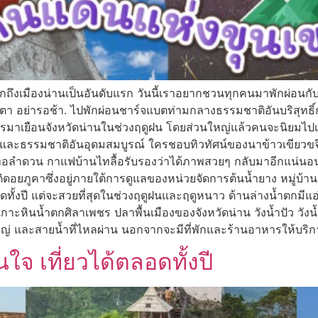
นึกถึงเมืองน่านเป็นอันดับแรก วันนี้เราอยากชวนทุกคนมาพักผ่อนกับ
 อย่ารอช้า. ไปพักผ่อนชาร์จแบตท่ามกลางธรรมชาติอันบริสุทธิ์กันเถ
การมาเยือนจังหวัดน่านในช่วงฤดูฝน โดยส่วนใหญ่แล้วคนจะนิยมไปเที่ยวท
และธรรมชาติอันอุดมสมบูรณ์ ใครชอบทิวทัศน์ของนาข้าวเขียวขจีบ
นทอลำดวน กาแฟบ้านไทลื้อรับรองว่าได้ภาพสวยๆ กลับมาอีกแน่นอน 
ดอยภูคาซึ่งอยู่ภายใต้การดูแลของหน่วยจัดการต้นน้ำยาง หมู่บ้านป
ั้งปี แต่จะสวยที่สุดในช่วงฤดูฝนและฤดูหนาว ด้านล่างน้ำตกมีแอ
หินน้ำตกศิลาเพชร ปลาพื้นเมืองของจังหวัดน่าน วังน้ำปัว วังน้ำปั
ใหญ่ และสายน้ำที่ไหลผ่าน นอกจากจะมีที่พักและร้านอาหารให้บริก
นใจ เที่ยวได้ตลอดทั้งปี