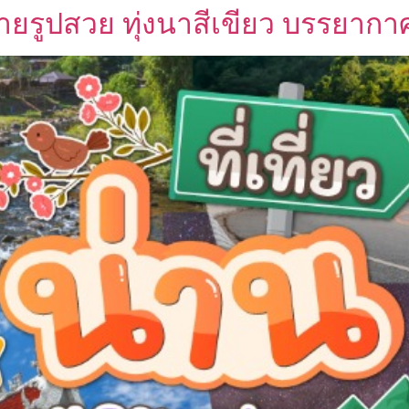
 ถ่ายรูปสวย ทุ่งนาสีเขียว บรรยากา