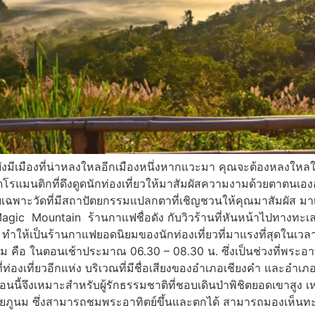
่าย และยังมีเมืองที่น่าหลงใหลอีกเมืองหนึ่งหากแวะมา คุณจะต้
โรแมนติกที่ดึงดูดนักท่องเที่ยวให้มาสัมผัสความงามด้วยตาตนเองอย่
พาะวัดที่มีสถาปัตยกรรมแปลกตาที่เชิญชวนให้คุณมาสัมผัส มาเที่
gic Mountain ร้านกาแฟชื่อดัง กับวิวร้านที่หันหน้าไปทางทะเล
 ทำให้เป็นร้านกาแฟยอดนิยมของนักท่องเที่ยวที่มาแรงที่สุดในเวลาน
คือ ในตอนเช้าประมาณ 06.30 – 08.30 น. ซึ่งเป็นช่วงที่พระอาทิต
่องเที่ยวอีกแห่ง บริเวณที่มีชื่อเสียงของอำเภอเชียงคำ และอำเภ
้อนนี้จึงเหมาะสำหรับผู้รักธรรมชาติที่ชอบเดินป่าพิชิตยอดเขาสู
และดอยภูนม ซึ่งสามารถชมพระอาทิตย์ขึ้นและตกได้ สามารถมองเห็