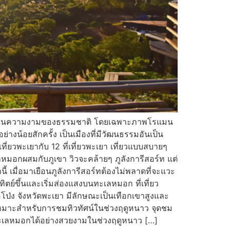
องหลงใหลในความงามของธรรมชาติ โดยเฉพาะภาพโรแมน
างน้อยสักครั้ง เป็นเมืองที่มีวัฒนธรรมอันเป็น
ยวพะเยากับ 12 ที่เที่ยวพะเยา เที่ยวแบบสบายๆ
หมอกผสมกับภูเขา วิวจะคล้ายๆ ภูลังการีสอร์ท แต่
ี้ เมื่อมาเยือนภูลังการีสอร์ทต้องไม่พลาดที่จะแวะ
ย์ขึ้นและเริ่มส่องแสงบนทะเลหมอก ที่เที่ยว
อโป่ง จังหวัดพะเยา มีลักษณะเป็นเทือกเขาสูงและ
ง เหมาะสำหรับการชมทิวทัศน์ในช่วงฤดูหนาว จุดชม
นทะเลหมอกได้อย่างสวยงามในช่วงฤดูหนาว […]