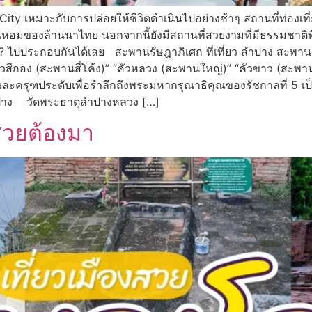
City เหมาะกับการปล่อยให้ชีวิตดำเนินไปอย่างช้าๆ สถานที่ท่องเที
นหอมของล้านนาไทย นอกจากนี้ยังมีสถานที่สวยงามที่มีธรรมชาติท
 ไปประกอบกันได้เลย สะพานรัษฎาภิเศก ที่เที่ยว ลําปาง สะพานร
ัวสีกอง (สะพานสี่โค้ง)” “คัวหลวง (สะพานใหญ่)” “คัวขาว (สะพาน
 และครุฑประดับเพื่อรำลึกถึงพระมหากรุณาธิคุณของรัชกาลที่ 5 เป็
ว ลําปาง วัดพระธาตุลำปางหลวง […]
งสวยต้องมา