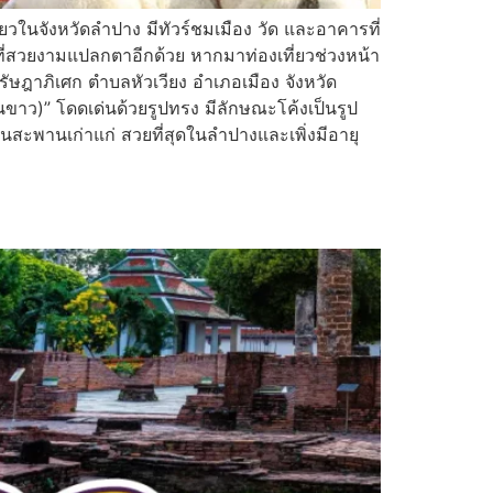
่ยวในจังหวัดลำปาง มีทัวร์ชมเมือง วัด และอาคารที่
ี่สวยงามแปลกตาอีกด้วย หากมาท่องเที่ยวช่วงหน้า
ัษฎาภิเศก ตำบลหัวเวียง อำเภอเมือง จังหวัด
ขาว)” โดดเด่นด้วยรูปทรง มีลักษณะโค้งเป็นรูป
นสะพานเก่าแก่ สวยที่สุดในลำปางและเพิ่งมีอายุ