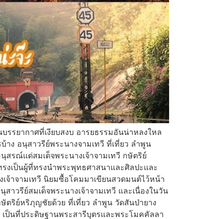
ะเป็นบรรยากาศที่เงียบสงบ อารยธรรมอันน่าหลงใหล
บ้าง อนุสาวรีย์พระนางจามเทวี ที่เที่ยว ลําพูน
นุสรณ์แด่สมเด็จพระนางเจ้าจามเทวี กษัตริย์
ังทรงเป็นผู้ที่ทรงนำพระพุทธศาสนาและศิลปะและ
างเจ้าจามเทวี นิยมซื้อโคมมาเขียนสวดมนต์ไว้หน้า
นุสาวรีย์สมเด็จพระนางเจ้าจามเทวี และเนื่องในวัน
หริภุญชัยด้วย ที่เที่ยว ลําพูน วัดสันป่ายาง
. 1074 เป็นที่ประดิษฐานพระสารีบุตรและพระโมคคัลลา