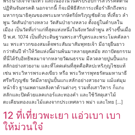
พระนางเจ้าจามเทวี และเนื่องในวันครบรอบการสวรรคตตาม
ปฏิทินจันทรคติ นอกจากนี้ ก็จะมีพิธีสักการะเพื่อรำลึกถึงพระ
มหากรุณาธิคุณของพระมหากษัตริย์หริภุญชัยด้วย ที่เที่ยว ลํา
พูน วัดสันป่ายางหลวง วัดสันป่ายางหลวง ตั้งอยู่ในตำบลใน
เมือง เป็นวัดที่เก่าแก่ที่สุดแห่งหนึ่งในจังหวัดลำพูน สร้างขึ้นเมื่อ
ปี พ.ศ. 1074 เป็นที่ประดิษฐานพระสารีบุตรและพระโมคคัลลา
นะ พระสาวกของสมเด็จพระสัมมาสัมพุทธเจ้า มีอายุยืนยาว
กว่าพันปี ทำให้วัดแห่งนี้ผ่านพ้นมาหลายยุคสมัย สถาปัตยกรรม
ที่นี่ได้รับอิทธิพลมาจากหลายวัฒนธรรม มีลวดลายปูนปั้นแกะ
สลักอย่างสวยงาม และที่โดดเด่นที่สุดคือศิลปะหริภุญไชยแท้
เช่น พระวิหารพระคงเขียว หรือ พระวิหารพุทธรัตนมหานาธี
ศรีหริภุญชัย วัดมีลายปูนปั้นแกะสลักอย่างสวยงาม แม้แต่มุม
หน้าจั่ว ฐานเพดานหลังคาด้านต่างๆ รวมทั้งเสาวิหาร ก็แกะ
สลักและปิดด้วยแลคเกอร์และทองคำ และใช้วัสดุเสาไม้
ตะเคียนทองและไม้แดงจากประเทศลาว พม่า และไทย […]
12 ที่เที่ยวพะเยา แอ่วเบา เบา
ให้ม่วนใจ๋