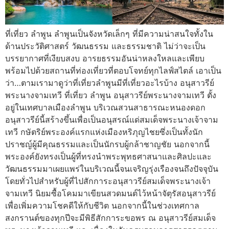
ที่เที่ยว ลําพูน ลำพูนเป็นจังหวัดเล็กๆ ที่มีความน่าสนใจทั้งใน
ด้านประวัติศาสตร์ วัฒนธรรม และธรรมชาติ ไม่ว่าจะเป็น
บรรยากาศที่เงียบสงบ อารยธรรมอันน่าหลงใหลและเพียบ
พร้อมไปด้วยสถานที่ท่องเที่ยวที่ตอบโจทย์ทุกไลฟ์สไตล์ เอาเป็น
ว่า…ตามเรามาดูว่าที่เที่ยวลำพูนมีที่เที่ยวอะไรบ้าง อนุสาวรีย์
พระนางจามเทวี ที่เที่ยว ลําพูน อนุสาวรีย์พระนางจามเทวี ตั้ง
อยู่ในเทศบาลเมืองลำพูน บริเวณสวนสาธารณะหนองดอก
อนุสาวรีย์นี้สร้างขึ้นเพื่อเป็นอนุสรณ์แด่สมเด็จพระนางเจ้าจาม
เทวี กษัตริย์พระองค์แรกแห่งเมืองหริภุญไชยซึ่งเป็นทั้งนัก
ปราชญ์ผู้มีคุณธรรมและเป็นนักรบผู้กล้าชาญชัย นอกจากนี้
พระองค์ยังทรงเป็นผู้ที่ทรงนำพระพุทธศาสนาและศิลปะและ
วัฒนธรรมมาเผยแพร่ในบริเวณนี้จนเจริญรุ่งเรืองจนถึงปัจจุบัน
โดยทั่วไปสำหรับผู้ที่ไปสักการะอนุสาวรีย์สมเด็จพระนางเจ้า
จามเทวี นิยมซื้อโคมมาเขียนสวดมนต์ไว้หน้าจัตุรัสอนุสาวรีย์
เพื่อเพิ่มความโชคดีให้กับชีวิต นอกจากนี้ในช่วงเทศกาล
สงกรานต์ของทุกปีจะมีพิธีสักการะขอพร ณ อนุสาวรีย์สมเด็จ