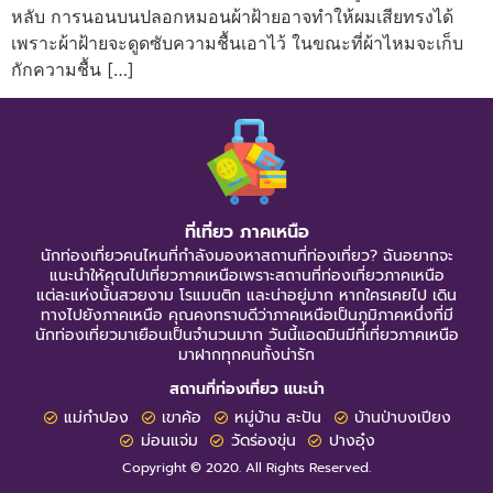
หลับ การนอนบนปลอกหมอนผ้าฝ้ายอาจทำให้ผมเสียทรงได้
เพราะผ้าฝ้ายจะดูดซับความชื้นเอาไว้ ในขณะที่ผ้าไหมจะเก็บ
กักความชื้น […]
ที่เที่ยว ภาคเหนือ
นักท่องเที่ยวคนไหนที่กำลังมองหาสถานที่ท่องเที่ยว? ฉันอยากจะ
แนะนำให้คุณไปเที่ยวภาคเหนือเพราะสถานที่ท่องเที่ยวภาคเหนือ
แต่ละแห่งนั้นสวยงาม โรแมนติก และน่าอยู่มาก หากใครเคยไป เดิน
ทางไปยังภาคเหนือ คุณคงทราบดีว่าภาคเหนือเป็นภูมิภาคหนึ่งที่มี
นักท่องเที่ยวมาเยือนเป็นจำนวนมาก วันนี้แอดมินมีที่เที่ยวภาคเหนือ
มาฝากทุกคนทั้งน่ารัก
สถานที่ท่องเที่ยว แนะนำ
แม่กำปอง
เขาค้อ
หมู่บ้าน สะปัน
บ้านป่าบงเปียง
ม่อนแจ่ม
วัดร่องขุ่น
ปางอุ๋ง
Copyright © 2020. All Rights Reserved.