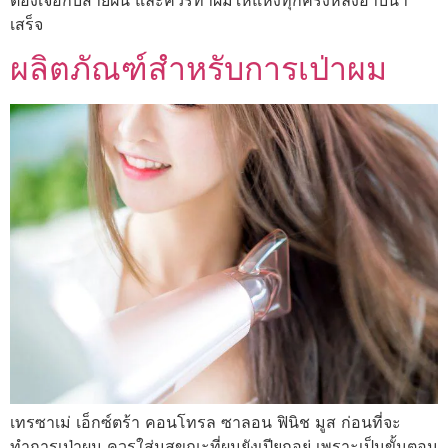
เสร็จ
ผลิตภัณฑ์สำหรับการเป่าผม
เทรซาเม่ เอ็กซ์ตร้า คอนโทรล ซาลอน ฟินิช มูส ก่อนที่จะ
ทำการเป่าผม ควรใส่มูสขณะที่ผมยังเปียกอยู่ เพราะเป็นขั้นตอน