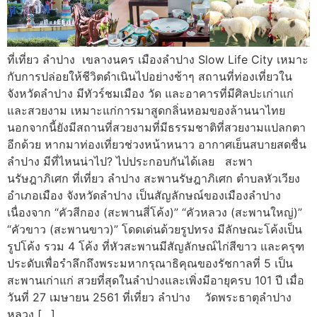
ที่เที่ยว ลําปาง เขลางนคร เมืองลำปาง Slow Life City เหมาะ
กับการปล่อยให้ชีวิตดำเนินไปอย่างช้าๆ สถานที่ท่องเที่ยวใน
จังหวัดลำปาง มีทัวร์ชมเมือง วัด และอาคารที่มีศิลปะเก่าแก่
และสวยงาม เหมาะแก่การมาสูดกลิ่นหอมของล้านนาไทย
นอกจากนี้ยังมีสถานที่สวยงามที่มีธรรมชาติที่สวยงามแปลกตา
อีกด้วย หากมาท่องเที่ยวช่วงหน้าหนาว อากาศเย็นสบายสดชื่น
ลำปาง มีที่ไหนน่าไป? ไปประกอบกันได้เลย สะพา
นรัษฎาภิเศก ที่เที่ยว ลําปาง สะพานรัษฎาภิเศก ตำบลหัวเวียง
อำเภอเมือง จังหวัดลำปาง เป็นสัญลักษณ์ของเมืองลำปาง
เนื่องจาก “คัวสีกอง (สะพานสี่โค้ง)” “คัวหลวง (สะพานใหญ่)”
“คัวขาว (สะพานขาว)” โดดเด่นด้วยรูปทรง มีลักษณะโค้งเป็น
รูปโค้ง รวม 4 โค้ง ที่หัวสะพานมีสัญลักษณ์ไก่สีขาว และครุฑ
ประดับเพื่อรำลึกถึงพระมหากรุณาธิคุณของรัชกาลที่ 5 เป็น
สะพานเก่าแก่ สวยที่สุดในลำปางและเพิ่งมีอายุครบ 101 ปี เมื่อ
วันที่ 27 เมษายน 2561 ที่เที่ยว ลําปาง วัดพระธาตุลำปาง
หลวง […]