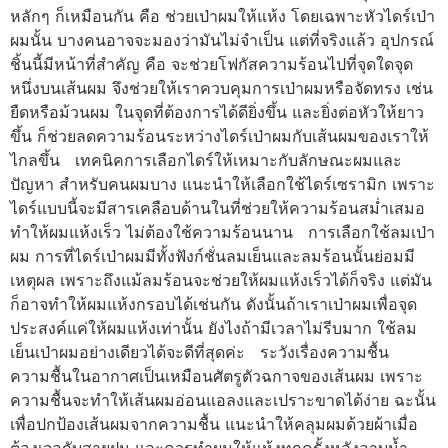
หลักๆ ก็เหมือนกัน คือ ช่วยเป่าผมให้แห้ง โดยเฉพาะหัวไดร์เป่า
ผมนั้น บางคนอาจจะมองว่ามันไม่จำเป็น แต่ที่จริงแล้ว อุปกรณ์
ชิ้นนี้มีหน้าที่สำคัญ คือ จะช่วยโฟกัสความร้อนไปที่จุดใดจุด
หนึ่งบนเส้นผม จึงช่วยให้เราควบคุมการเป่าผมหรือจัดทรง เช่น
ยืดหรือม้วนผม ในจุดที่ต้องการได้ดียิ่งขึ้น และยิ่งต่อหัวให้ยาว
ขึ้น ก็ช่วยลดความร้อนระหว่างไดร์เป่าผมกับเส้นผมของเราให้
ไกลขึ้น เทคนิคการเลือกไดร์ให้เหมาะกับลักษณะผมและ
ปัญหา สำหรับคนผมบาง แนะนำให้เลือกใช้ไดร์เซรามิก เพราะ
ไดร์แบบนี้จะมีสารเคลือบด้านในที่ช่วยให้ความร้อนสม่ำเสมอ
ทำให้ผมแห้งเร็ว ไม่ต้องใช้ความร้อนนาน การเลือกใช้ลมเป่า
ผม การที่ไดร์เป่าผมมีทั้งฟังก์ชั่นลมเย็นและลมร้อนนั้นย่อมมี
เหตุผล เพราะถึงแม้ลมร้อนจะช่วยให้ผมแห้งเร็วได้ก็จริง แต่มัน
ก็อาจทำให้ผมแห้งกรอบได้เช่นกัน ดังนั้นถ้าเราเป่าผมเพื่อจุด
ประสงค์แค่ให้ผมแห้งเท่านั้น ยังไงถ้ามีเวลาไม่รีบมาก ใช้ลม
เย็นเป่าผมอย่างเดียวได้จะดีที่สุดค่ะ ระวังเรื่องความชื้น
ความชื้นในอากาศเป็นเหมือนศัตรูตัวฉกาจของเส้นผม เพราะ
ความชื้นจะทำให้เส้นผมอ่อนแอลงและเปราะขาดได้ง่าย ฉะนั้น
เพื่อปกป้องเส้นผมจากความชื้น แนะนำให้คลุมผมด้วยผ้าเมื่อ
ต้องเจอกับสายฝน และควรทำผมให้แห้งทุกครั้งหลังอาบน้ำ