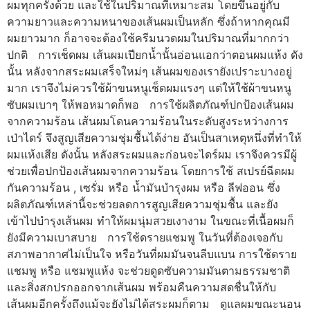
ผมทุกครั้งด้วย และใช้ในปริมาณที่เหมาะสม โดยขึ้นอยู่กับ
ความยาวและความหนาของเส้นผมเป็นหลัก ซึ่งถ้าหากคุณมี
ผมยาวมาก ก็อาจจะต้องใช้ครีมนวดผมในปริมาณที่มากกว่า
ปกติ การเช็ดผม เส้นผมเปียกน้ำนั้นอ่อนแอกว่าตอนผมแห้ง ดัง
นั้น หลังจากสระผมเสร็จใหม่ๆ เส้นผมของเรายังเปราะบางอยู่
มาก เราจึงไม่ควรใช้ผ้าขนหนูเช็ดผมแรงๆ แต่ให้ใช้ผ้าขนหนู
ซับผมเบาๆ ให้พอหมาดก็พอ การใช้ผลิตภัณฑ์ปกป้องเส้นผม
จากความร้อน เส้นผมโดนความร้อนในระดับสูงระหว่างการ
เป่าไดร์ จึงสูญเสียความชุ่มชื้นได้ง่าย อันเป็นสาเหตุหนึ่งที่ทำให้
ผมแห้งเสีย ดังนั้น หลังสระผมและก่อนจะไดร์ผม เราจึงควรมีผู้
ช่วยเพื่อปกป้องเส้นผมจากความร้อน โดยการใช้ สเปรย์ฉีดผม
กันความร้อน , เซรั่ม หรือ น้ำมันบำรุงผม หรือ ลีฟออน ซึ่ง
ผลิตภัณฑ์เหล่านี้จะช่วยลดการสูญเสียความชุ่มชื้น และยัง
เข้าไปบำรุงเส้นผม ทำให้ผมนุ่มสวยเงางาม ในขณะที่เนื้อผมก็
ยังมีความเบาสบาย การใช้ดรายแชมพู ในวันที่ต้องเจอกับ
สภาพอากาศไม่เป็นใจ หรือวันที่ผมมันจนลีบแบน การใช้ดราย
แชมพู หรือ แชมพูแห้ง จะช่วยดูดซับความมันตามธรรมชาติ
และสิ่งสกปรกออกจากเส้นผม พร้อมคืนความสดชื่นให้กับ
เส้นผมอีกครั้งถึงแม้จะยังไม่ได้สระผมก็ตาม ดูแลผมขณะนอน