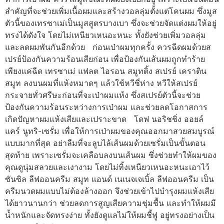
สำคัญที่จะช่วยเพิ่มเนื้อผมและสร้างวอลลุ่มตั้งแต่โคนผม ซึ่งมูส
ตัวนี้ของเทรซาเม่เป็นมูสสูตรบางเบา ซึ่งจะช่วยจัดแต่งผมให้อยู่
ทรงได้ดังใจ โดยไม่เหนียวเหนอะหนะ ทั้งยังช่วยเพิ่มวอลลุ่ม
และลดผมพันกันอีกด้วย ก่อนเป่าผมทุกครั้ง ควรฉีดผมด้วยส
เปรย์ป้องกันความร้อนเสียก่อน เพื่อป้องกันเส้นผมถูกทำร้าย
เพียงแค่ฉีด เทรซาเม่ แฟลต ไอรอน สมูทติ้ง สเปรย์ เคราติน
สมูท ลงบนผมที่แห้งหมาดๆ แล้วใช้หวีซี่ห่าง หวีให้สเปรย์
กระจายทั่วศรีษะก่อนที่จะเป่าผมแห้ง ซึ่งสเปรย์ตัวนี้จะช่วย
ป้องกันความร้อนระหว่างการเป่าผม และช่วยลดโอกาสการ
เกิดปัญหาผมแห้งเสียและเปราะขาด โดฟ นอริชชิ่ง ออยล์
แคร์ นูทริ-เซรั่ม เพื่อให้การเป่าผมของคุณออกมาสวยสมบูรณ์
แบบมากที่สุด อย่าลืมที่จะลูบไล้เส้นผมด้วยเซรั่มเป็นขั้นตอน
สุดท้าย เพราะเซรั่มจะเคลือบลงบนเส้นผม ซึ่งช่วยทำให้ผมของ
คุณดูนุ่มสลวยและเงางาม โดยไม่ทิ้งเหนียวเหนอะหนะเอาไว้
ซันซิล ลีฟออนครีม สมูท แอนด์ เนเนจเจเบิ้ล ลีฟออนครีม เป็น
ครีมนวดผมแบบไม่ต้องล้างออก จึงช่วยเข้าไปบำรุงผมแห้งเสีย
ได้ยาวนานกว่า ช่วยลดการสูญเสียความชุ่มชื้น และทำให้ผมมี
น้ำหนักและจัดทรงง่าย ทั้งยังดูแลไม่ให้ผมชี้ฟู อยู่ทรงอย่างเป็น