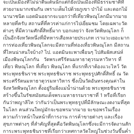
จะเป็นเมืองที่ไม่น่าตื่นเต้นนักแต่ก็ยังเป็นเมืองที่มีธรรมชาติที่
สวยงามมากเช่นกัน เพราะเต็มไปด้วยภูเขา ป่าไม้ และดอกไม้
นานาชนิด แอดมินอยากจะบอกว่าที่เที่ยวพิษณุโลกมีมากมาย
หลายที่ครับ สถานที่ที่ควรค่าแก่การไปเยี่ยมชม โดยเฉพาะวัด
ต่างๆ ที่มีความศักดิ์สิทธิ์มาก บอกเลยว่า จังหวัดพิษณุโลก ก็
เป็นอีกจังหวัดหนึ่งที่มีทหารเสือหลายประเภท เราแวะเยอะมาก
การท่องเที่ยวพิษณุโลกจะมีสถานที่ท่องเที่ยวพิษณุโลก มีสถาน
ที่ไหนน่าสนใจบ้าง? ไป. แอดมินจะพาเพื่อนๆ ไปสัมผัสเสน่ห์
เมืองพิษณุโลกกัน วัดพระศรีรัตนมหาธาตุวรมหาวิหาร ที่
เที่ยว พิษณุโลก ที่เที่ยว พิษณุโลก ที่แรกที่เราต้องแวะไหว้ วัด
พระพุทธชินราช พระพุทธชินราช พระพุทธรูปศักดิ์สิทธิ์ ณ วัด
พระศรีรัตนมหาธาตุวรมหาวิหาร ซึ่งเป็นวัดอันทรงคุณค่าใน
จังหวัดพิษณุโลก ตั้งอยู่ริมฝั่งแม่น้ำน่านด้วย พระพุทธชินราช
สร้างขึ้นในรัชสมัยสมเด็จพระมหาธรรมราชาที่ 1 หรือที่เรียก
กันว่าพญาลิไท ว่ากันว่าเป็นพระพุทธรูปที่มีลักษณะงดงามที่สุด
ในโลก คนส่วนใหญ่มักจะขอพรมากมาย จะขอพรในเรื่อง
ความก้าวหน้าในหน้าที่การงาน การค้าขายต่างๆ และเรื่อง
สุขภาพต่างๆ ที่สำคัญที่สุดคือวัดพิษณุโลกซึ่งจะมีการจัดงานสัก
การะพระพุทธชินราชที่เรียกว่าเทศกาลวัดใหญ่ในช่วงวันขึ้นค่ำ