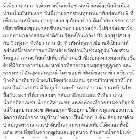
ที่เที่ยว น่าน การเดินทางขึ้นเหนือช่วงหน้าฝนต้องนึกถึงเมือง
น่านเป็นอันดับแรก วันนี้เราอยากชวนทุกคนมาพักผ่อนกับ 9 ที่
เที่ยวน่านหน้าฝน ถ่ายรูปสวย ๆ กับนาข้าว ดื่มด่ำกับบรรยากาศ
เขียวขจีของขุนเขาสดชื่นสบายตา อย่ารอช้า. ไปพักผ่อนชาร์จ
แบตท่ามกลางธรรมชาติอันบริสุทธิ์กันเถอะ! ปัว ถ่ายรูปสวยๆ
กับ วิวทุ่งนา ที่เที่ยว น่าน ปัว ทิวทัศน์ทุ่งนาเขียวขจีเป็นเสน่ห์
อย่างหนึ่งของการมาเยือนจังหวัดน่านในช่วงฤดูฝน โดยส่วน
ใหญ่แล้วคนจะนิยมไปเที่ยวที่อำเภอปัวซึ่งเป็นแหล่งท่องเที่ยวชื่อ
ดังที่มีวัดวาอารามและนาข้าวที่สวยงามจนสุดลูกหูลูกตา และ
ธรรมชาติอันอุดมสมบูรณ์ ใครชอบทิวทัศน์ของนาข้าวเขียวขจี
บ้าง? มาเที่ยวหน้าฝนไม่ผิดหวังแน่นอน จุดชมวิวนาข้าวที่โดด
เด่น ในอำเภอปัว มีวัดภูเก็ต และร้านทอลำดวน กาแฟบ้านไท
ลื้อรับรองว่าได้ภาพสวยๆ กลับมาอีกแน่นอน ที่เที่ยว น่าน
น้ำตกศิลาเพชร น้ำตกศิลาเพชร แหล่งท่องเที่ยวธรรมชาติสุดชิ
ลล์ในอุทยานแห่งชาติดอยภูคาซึ่งอยู่ภายใต้การดูแลของหน่วย
จัดการต้นน้ำยาง หมู่บ้านป่าตอง เป็นน้ำตก 3 ชั้น ล้อมรอบด้วย
ป่าเบญจพรรณ และป่าดิบชื้นสามารถท่องเที่ยวได้ตลอดทั้งปี
แต่จะสวยที่สุดในช่วงฤดูฝนและฤดูหนาว ด้านล่างน้ำตกมีแอ่ง