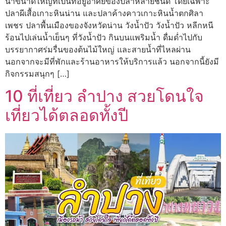
น้ำขนาดใหญ่ที่เป็นที่อยู่อาศัยของปลาหลายชนิด โดยเฉพาะ
ปลาผีเสื้อเกาะหินน่าน และปลาค้างคาวเกาะหินน้ำตกศิลา
เพชร ปลาพื้นเมืองของจังหวัดน่าน วังน้ำปัว วังน้ำปัว หลีกหนี
ร้อนไปเล่นน้ำเย็นๆ ที่วังน้ำปัว กินบนแพริมน้ำ ดื่มด่ำไปกับ
บรรยากาศร่มรื่นของต้นไม้ใหญ่ และสายน้ำที่ไหลผ่าน
นอกจากจะมีที่พักและร้านอาหารให้บริการแล้ว นอกจากนี้ยังมี
กิจกรรมสนุกๆ […]
10 ที่เที่ยว ลําปาง สวยโดนใจ
เที่ยวได้ตลอดทั้งปี